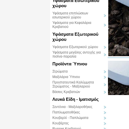
Υφάσματα Εσωτερικού
χώρου
Υφάσματα επιπλώσεων
εσωτερικού χώρου
Υφάσματα για Κεφαλάρια
Κρεβατιού
Υφάσματα Εξωτερικού
χώρου
Υφάσματα Εξωτερικού χώρου
Υφάσματα μεγάλης αντοχής για
πισίνα-παραλία
Προϊόντα Ύπνου
Στρώματα
Μαξιλάρια Ύπνου
Προστατευτικά Καλύμματα
Στρώματος - Μαξιλαριού
Βάσεις Κρεβατιών
Λευκά Είδη - Ιματισμός
Σεντόνια - Μαξιλαροθήκες
Παπλωματοθήκες
Κουβερλί - Παπλώματα
Κουβέρτες
Runner Κρεβατιού