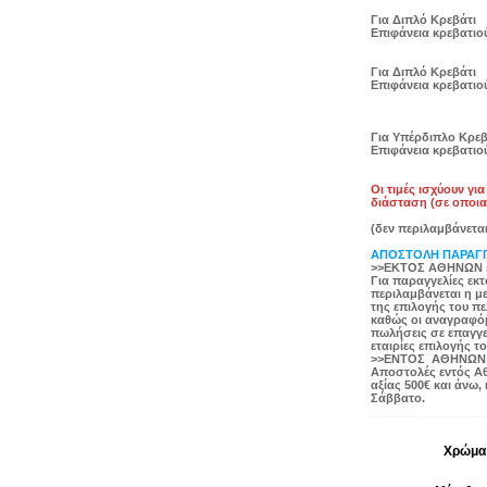
Για Διπλό Κρεβάτι
Eπιφάνεια κρεβατιού
Για Διπλό Κρεβάτι
Eπιφάνεια κρεβατιού
Για Υπέρδιπλο Κρεβ
Eπιφάνεια κρεβατιού
Οι τιμές ισχύουν γι
διάσταση (σε οποια
(δεν περιλαμβάνεται
ΑΠΟΣΤΟΛΗ ΠΑΡΑΓ
>>ΕΚΤΟΣ ΑΘΗΝΩΝ κ
Για παραγγελίες εκτ
περιλαμβάνεται η μ
της επιλογής του π
καθώς οι αναγραφόμε
πωλήσεις σε επαγγε
εταιρίες επιλογής το
>>ΕΝΤΟΣ ΑΘΗΝΩΝ κ
Αποστολές εντός Αθ
αξίας 500€ και άνω
Σάββατο.
Χρώμα