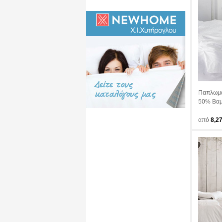
Παπλωμα
50% Βαμ
από
8,2