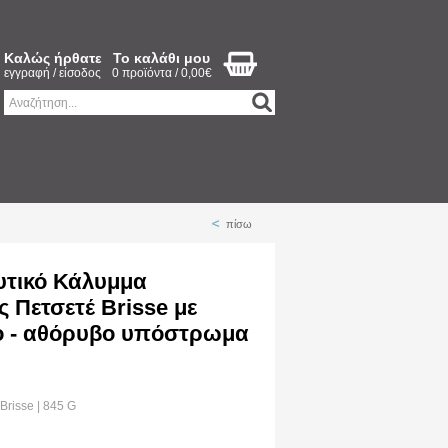
Καλώς ήρθατε
Το καλάθι μου
εγγραφή
/
είσοδος
0 προϊόντα / 0,00€
πίσω
υτικό Κάλυμμα
 Πετσετέ Brisse με
ο - αθόρυβο υπόστρωμα
Brisse | 845 G