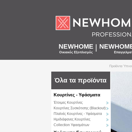
NEWHOME
|
NEWHOME 
Οικιακός Εξοπλισμός
Επαγγελμα
Προϊόντα Ύπνο
Όλα τα προϊόντα
Κουρτίνες - Υφάσματα
Έτοιμες Κουρτίνες
Κουρτίνες Συσκότισης (Blackout)
Πλαϊνές Κουρτίνες - Υφάσματα
Ημιδιάφανες Κουρτίνες
Collection Υφασμάτων