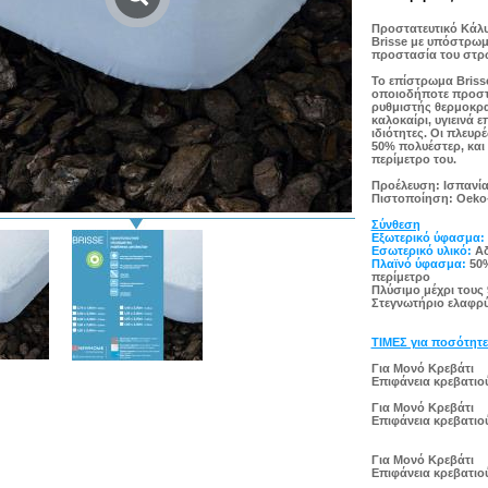
Προστατευτικό Κάλ
Brisse με υπόστρωμ
προστασία του στρ
Το επίστρωμα Briss
οποιοδήποτε προστα
ρυθμιστής θερμοκρα
καλοκαίρι, υγιεινά 
ιδιότητες. Οι πλευρ
50% πολυέστερ, και
περίμετρο του.
Προέλευση: Ισπανί
Πιστοποίηση: Oeko-
Σύνθεση
Εξωτερικό ύφασμα:
Εσωτερικό υλικό:
Αδ
Πλαϊνό ύφασμα:
50%
περίμετρο
Πλύσιμο μέχρι τους
Στεγνωτήριο ελαφρ
ΤΙΜΕΣ για ποσότητε
Για Μονό Κρεβάτι
Eπιφάνεια κρεβατιού
Για Μονό Κρεβάτι
Eπιφάνεια κρεβατιού
Για Μονό Κρεβάτι
Eπιφάνεια κρεβατιού