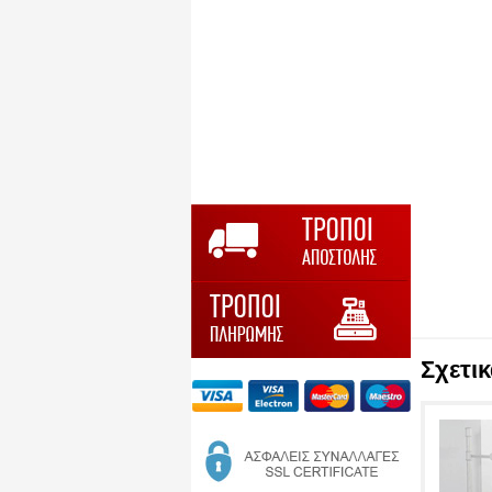
Σχετι