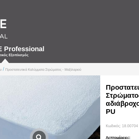
Professional
τικός Εξοπλισμός
/
υ
Προστατευτικά Καλύμματα Στρώματος - Μαξιλαριού
Προστατε
Στρώματος
αδιάβροχ
PU
Κωδικός:
18.00704 
Λεπτομέρειες: