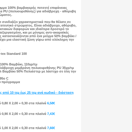
υμμα 100% βαμβακερής πετσετέ επιφάνειας
α PU (πολυουρεθάνης) για αδιάβροχη - αθόρυβη
ώματος.
e συνδυάζει χαρακτηριστικά που θα θέλατε σε
τευτικό στρώματος. Είναι αδιάβροχο, αθόρυβο,
σιακών διαφορών και ιδιαίτερα δροσερό το
επεξεργασμένο, και με μόνιμες αντι-ακαραϊκές
ές κατασκευάζονται από ένα μείγμα 50% βαμβάκι /
 έχει μια ελαστική ζώνη γύρω από ολόκληρη την
α
tex Standard 100
100% Βαμβάκι, 110γρ/τμ
ιάβροχη μεμβράνη πολυουρεθάνης PU 35γρ/τμ
 Βαμβάκι 50% Πολυέστερ με λάστιχο σε όλη την
 95ο C
ύ πρόγραμμα
ς από 10 τεμ έως 25 τεμ
ανά κωδικό - διάσταση
 0,80 Χ 2,00 + 0,30 στα πλαϊνά
6,58€
 0,90 Χ 2,00 + 0,30 στα πλαϊνά
7,43€
 1,00 Χ 2,00 + 0,30 στα πλαϊνά
7,66€