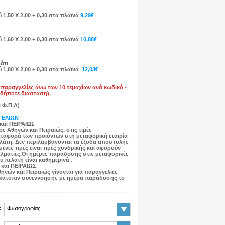
 1,50 Χ 2,00 + 0,30 στα πλαϊνά
9,29€
 1,60 Χ 2,00 + 0,30 στα πλαϊνά
10,88€
άτι
 1,80 Χ 2,00 + 0,30 στα πλαϊνά
12,03€
α παραγγελίες άνω των 10 τεμαχίων ανά κωδικό -
δήποτε διάσταση).
 Φ.Π.Α)
ΓΕΛΙΩΝ
αι ΠΕΙΡΑΙΩΣ
ός Αθηνών και Πειραιώς, στις τιμές
εταφορά των προϊόντων στη μεταφορική εταιρία
ελάτη. Δεν περιλαμβάνονται τα έξοδα αποστολής
νες τιμές είναι τιμές χονδρικής και αφορούν
λματίες.Οι ημέρες παράδοσης στις μεταφορικές
υ πελάτη είναι καθημερινά .
αι ΠΕΙΡΑΙΩΣ
ηνών και Πειραιώς γίνονται για παραγγελίες
, κατόπιν συνεννόησης με ημέρα παράδοσης το
:
Φωτογραφίας