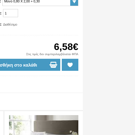
:
Μονό 0,80 Χ 2,00 + 0,30
:
:
Διαθέσιμο
6,58€
Στις τιμές δεν συμπεριλαμβάνεται ΦΠΑ