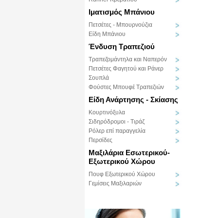
Ιματισμός Μπάνιου
Πετσέτες - Μπουρνούζια
Είδη Μπάνιου
Ένδυση Τραπεζιού
Τραπεζομάντηλα και Ναπερόν
Πετσέτες Φαγητού και Ράνερ
Σουπλά
Φούστες Μπουφέ Τραπεζιών
Είδη Ανάρτησης - Σκίασης
Κουρτινόξυλα
Σιδηρόδρομοι - Τιράζ
Ρόλερ επί παραγγελία
Περσίδες
Μαξιλάρια Εσωτερικού-
Εξωτερικού Χώρου
Πουφ Εξωτερικού Χώρου
Γεμίσεις Μαξιλαριών