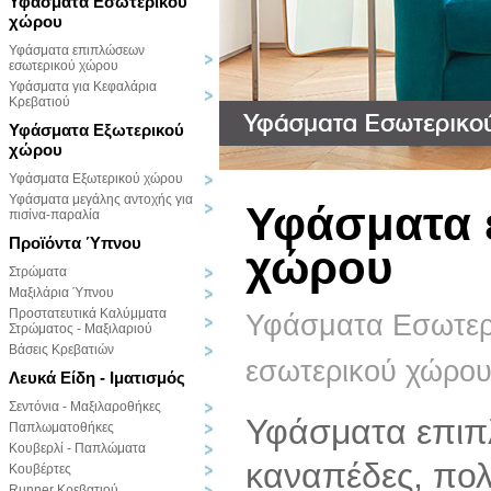
Υφάσματα Εσωτερικού
χώρου
Υφάσματα επιπλώσεων
εσωτερικού χώρου
Υφάσματα για Κεφαλάρια
Κρεβατιού
Υφάσματα Εξωτερικού
χώρου
Υφάσματα Εξωτερικού χώρου
Υφάσματα μεγάλης αντοχής για
Υφάσματα 
πισίνα-παραλία
Προϊόντα Ύπνου
χώρου
Στρώματα
Μαξιλάρια Ύπνου
Προστατευτικά Καλύμματα
Υφάσματα Εσωτερ
Στρώματος - Μαξιλαριού
Βάσεις Κρεβατιών
εσωτερικού χώρο
Λευκά Είδη - Ιματισμός
Σεντόνια - Μαξιλαροθήκες
Υφάσματα επιπ
Παπλωματοθήκες
Κουβερλί - Παπλώματα
καναπέδες, πο
Κουβέρτες
Runner Κρεβατιού