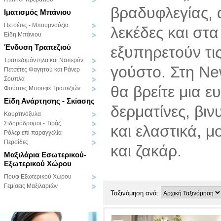
βραδυφλεγίας, 
Ιματισμός Μπάνιου
Πετσέτες - Μπουρνούζια
λεκέδες και στα
Είδη Μπάνιου
Ένδυση Τραπεζιού
εξυπηρετούν τι
Τραπεζομάντηλα και Ναπερόν
γούστο. Στη Ne
Πετσέτες Φαγητού και Ράνερ
Σουπλά
θα βρείτε μια 
Φούστες Μπουφέ Τραπεζιών
Είδη Ανάρτησης - Σκίασης
δερματίνες, βι
Κουρτινόξυλα
Σιδηρόδρομοι - Τιράζ
και ελαστικά, 
Ρόλερ επί παραγγελία
Περσίδες
και ζακάρ.
Μαξιλάρια Εσωτερικού-
Εξωτερικού Χώρου
Πουφ Εξωτερικού Χώρου
Γεμίσεις Μαξιλαριών
Ταξινόμηση ανά: