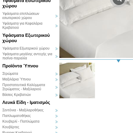
Υφάσματα Εσωτερικού
χώρου
Υφάσματα επιπλώσεων
εσωτερικού χώρου
Υφάσματα για Κεφαλάρια
Κρεβατιού
Υφάσματα Εξωτερικού
χώρου
Υφάσματα Εξωτερικού χώρου
Υφάσματα μεγάλης αντοχής για
πισίνα-παραλία
Προϊόντα Ύπνου
Στρώματα
Μαξιλάρια Ύπνου
Προστατευτικά Καλύμματα
Στρώματος - Μαξιλαριού
Βάσεις Κρεβατιών
Λευκά Είδη - Ιματισμός
Σεντόνια - Μαξιλαροθήκες
Παπλωματοθήκες
Κουβερλί - Παπλώματα
Κουβέρτες
Runner Κρεβατιού