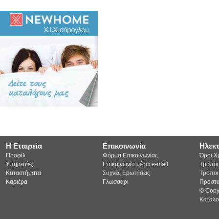
Η Εταιρεία
Επικοινωνία
Ηλεκ
Προφίλ
Φόρμα Επικοινωνίας
Όροι Χ
Υπηρεσίες
Επικοινωνία μέσω e-mail
Τρόποι
Καταστήματα
Συχνές Ερωτήσεις
Τρόποι
Καριέρα
Γλωσσάρι
Προστα
© Copy
Κατάλο