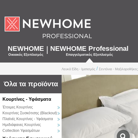
NEWHOME
|
NEWHOME Professional
Οικιακός Εξοπλισμός
Επαγγελματικός Εξοπλισμός
/
Λευκά Είδη - Ιματισμός
Σεντόνια - Μαξιλαροθήκες
Όλα τα προϊόντα
Κουρτίνες - Υφάσματα
Έτοιμες Κουρτίνες
Κουρτίνες Συσκότισης (Blackout)
Πλαϊνές Κουρτίνες - Υφάσματα
Ημιδιάφανες Κουρτίνες
Collection Υφασμάτων