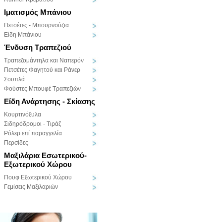
Ιματισμός Μπάνιου
Πετσέτες - Μπουρνούζια
Είδη Μπάνιου
Ένδυση Τραπεζιού
Τραπεζομάντηλα και Ναπερόν
Πετσέτες Φαγητού και Ράνερ
Σουπλά
Φούστες Μπουφέ Τραπεζιών
Είδη Ανάρτησης - Σκίασης
Κουρτινόξυλα
Σιδηρόδρομοι - Τιράζ
Ρόλερ επί παραγγελία
Περσίδες
Μαξιλάρια Εσωτερικού-
Εξωτερικού Χώρου
Πουφ Εξωτερικού Χώρου
Γεμίσεις Μαξιλαριών