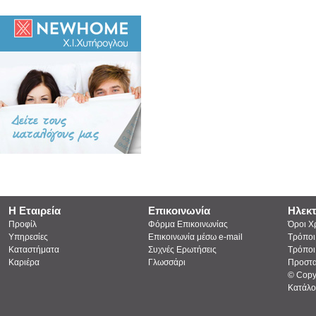
Η Εταιρεία
Επικοινωνία
Ηλεκ
Προφίλ
Φόρμα Επικοινωνίας
Όροι Χ
Υπηρεσίες
Επικοινωνία μέσω e-mail
Τρόποι
Καταστήματα
Συχνές Ερωτήσεις
Τρόποι
Καριέρα
Γλωσσάρι
Προστα
© Copy
Κατάλο