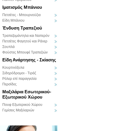
Ιματισμός Μπάνιου
Πετσέτες - Μπουρνούζια
Είδη Μπάνιου
Ένδυση Τραπεζιού
Τραπεζομάντηλα και Ναπερόν
Πετσέτες Φαγητού και Ράνερ
Σουπλά
Φούστες Μπουφέ Τραπεζιών
Είδη Ανάρτησης - Σκίασης
Κουρτινόξυλα
Σιδηρόδρομοι - Τιράζ
Ρόλερ επί παραγγελία
Περσίδες
Μαξιλάρια Εσωτερικού-
Εξωτερικού Χώρου
Πουφ Εξωτερικού Χώρου
Γεμίσεις Μαξιλαριών